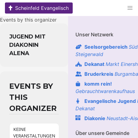
Skip
Scheinfeld Evangelisch
to
content
Events by this organizer
Unser Netzwerk
JUGEND MIT
DIAKONIN
Seelsorgebereich
Süd
ALENA
Steigerwald
Dekanat
Markt Einers
Bruderkreis
Burgamba
komm rein!
EVENTS BY
Gebrauchtwarenkaufhaus
THIS
Evangelische Jugend
ORGANIZER
Dekanat
Diakonie
Neustadt-Ais
KEINE
Über unsere Gemeinde
VERANSTALTUNGEN