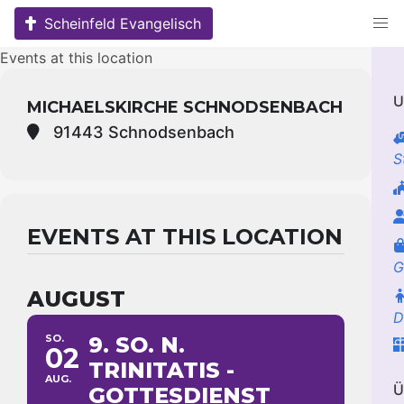
Skip
Scheinfeld Evangelisch
to
content
Events at this location
U
MICHAELSKIRCHE SCHNODSENBACH
91443 Schnodsenbach
S
EVENTS AT THIS LOCATION
G
AUGUST
D
SO.
9. SO. N.
02
TRINITATIS -
AUG.
Ü
GOTTESDIENST