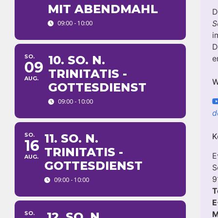
MIT ABENDMAHL
D
S
09:00 - 10:00
i
D
SO.
10. SO. N.
e
09
TRINITATIS -
AUG.
W
GOTTESDIENST
09:00 - 10:00
d
SO.
11. SO. N.
K
16
TRINITATIS -
E
AUG.
GOTTESDIENST
S
9
09:00 - 10:00
T
E
M
SO.
12. SO. N.