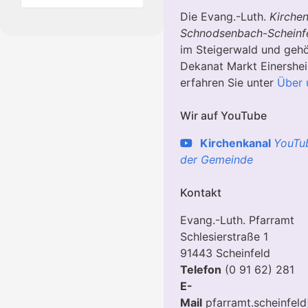
Die Evang.-Luth.
Kirche
Schnodsenbach
-
Scheinf
im Steigerwald und geh
Dekanat Markt Einershe
erfahren Sie unter
Über 
Wir auf YouTube
Kirchenkanal
YouTu
der Gemeinde
Kontakt
Evang.-Luth. Pfarramt
Schlesierstraße 1
91443 Scheinfeld
Telefon
(0 91 62) 281
E-
Mail
pfarramt.scheinfeld