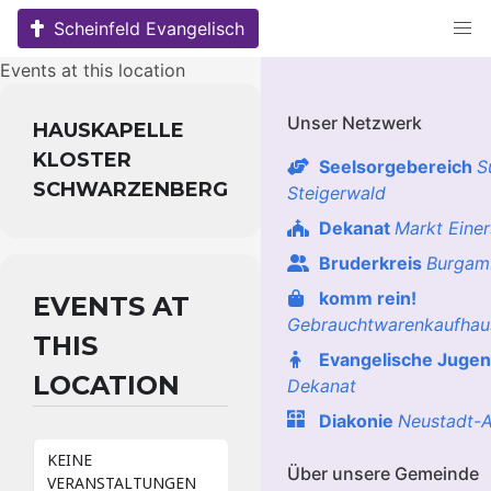
Skip
Scheinfeld Evangelisch
to
content
Events at this location
Unser Netzwerk
HAUSKAPELLE
KLOSTER
Seelsorgebereich
S
SCHWARZENBERG
Steigerwald
Dekanat
Markt Eine
Bruderkreis
Burgam
komm rein!
EVENTS AT
Gebrauchtwarenkaufhau
THIS
Evangelische Juge
LOCATION
Dekanat
Diakonie
Neustadt-A
KEINE
Über unsere Gemeinde
VERANSTALTUNGEN