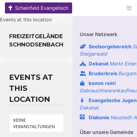
Skip
Scheinfeld Evangelisch
to
content
Events at this location
Unser Netzwerk
FREIZEITGELÄNDE
SCHNODSENBACH
Seelsorgebereich
S
Steigerwald
Dekanat
Markt Eine
Bruderkreis
Burgam
EVENTS AT
komm rein!
THIS
Gebrauchtwarenkaufhau
LOCATION
Evangelische Juge
Dekanat
Diakonie
Neustadt-A
KEINE
VERANSTALTUNGEN
Über unsere Gemeinde