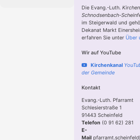
Die Evang.-Luth.
Kirche
Schnodsenbach
-
Scheinf
im Steigerwald und geh
Dekanat Markt Einershe
erfahren Sie unter
Über 
Wir auf YouTube
Kirchenkanal
YouTu
der Gemeinde
Kontakt
Evang.-Luth. Pfarramt
Schlesierstraße 1
91443 Scheinfeld
Telefon
(0 91 62) 281
E-
Mail
pfarramt.scheinfeld